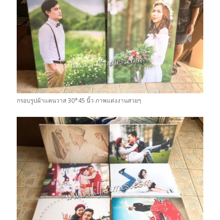
กรอบรูปผ้าแคนวาส 30*45 นิ้ว ภาพแต่งงานสวยๆ