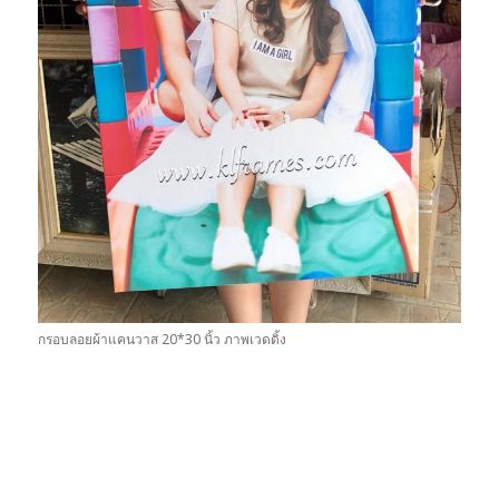
กรอบลอยผ้าแคนวาส 20*30 นิ้ว ภาพเวดดิ้ง