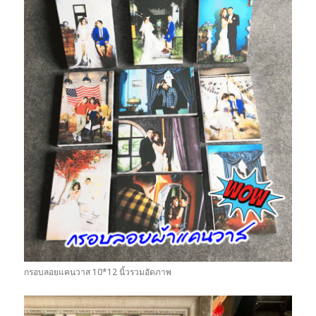
กรอบลอยแคนวาส 10*12 นิ้วรวมอัดภาพ