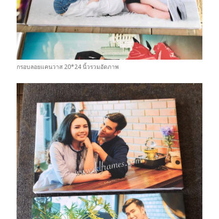
กรอบลอยแคนวาส 20*24 นิ้วรวมอัดภาพ