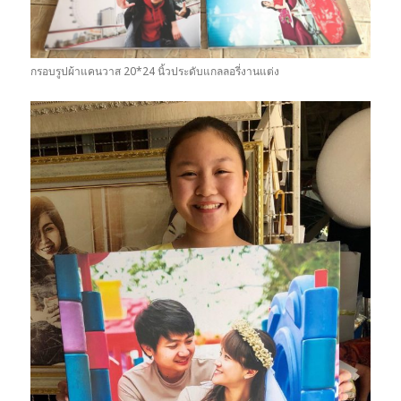
กรอบรูปผ้าแคนวาส 20*24 นิ้วประดับแกลลอรี่งานแต่ง