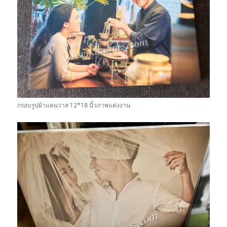
กรอบรูปผ้าแคนวาส 12*18 นิ้วภาพแต่งงาน