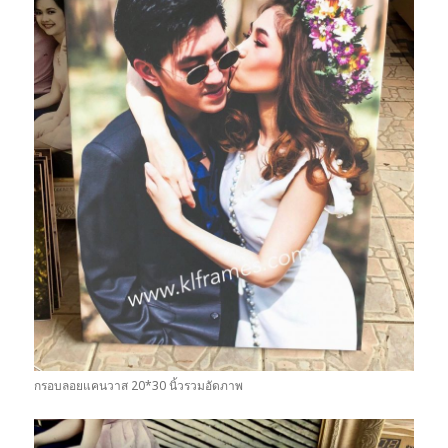
กรอบลอยแคนวาส 20*30 นิ้วรวมอัดภาพ