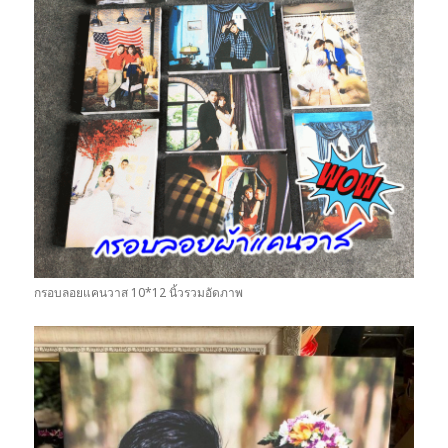
กรอบลอยแคนวาส 10*12 นิ้วรวมอัดภาพ