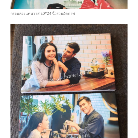
กรอบลอยแคนวาส 20*24 นิ้วรวมอัดภาพ