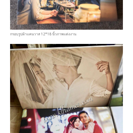
กรอบรูปผ้าแคนวาส 12*18 นิ้วภาพแต่งงาน