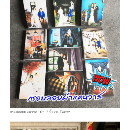
กรอบลอยแคนวาส 10*12 นิ้วรวมอัดภาพ