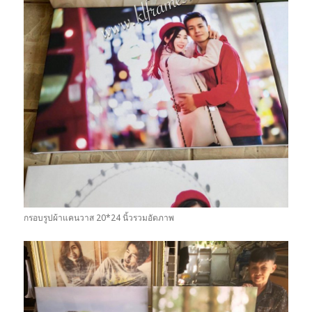
กรอบรูปผ้าแคนวาส 20*24 นิ้วรวมอัดภาพ