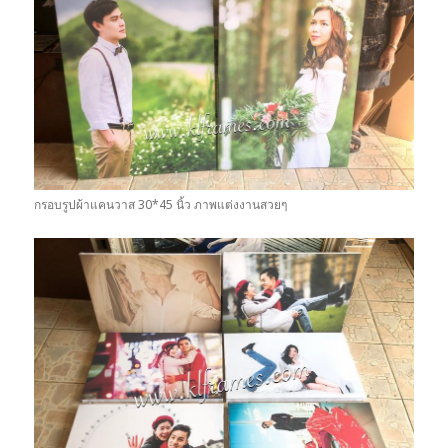
กรอบรูปผ้าแคนวาส 30*45 นิ้ว ภาพแต่งงานสวยๆ