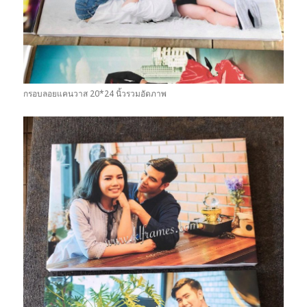
กรอบลอยแคนวาส 20*24 นิ้วรวมอัดภาพ