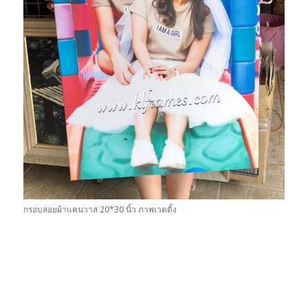
กรอบลอยผ้าแคนวาส 20*30 นิ้ว ภาพเวดดิ้ง