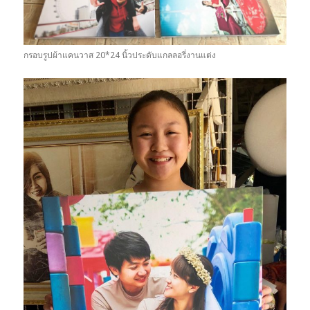
กรอบรูปผ้าแคนวาส 20*24 นิ้วประดับแกลลอรี่งานแต่ง