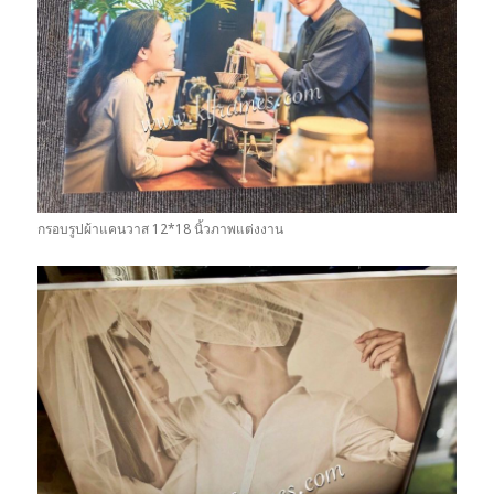
กรอบรูปผ้าแคนวาส 12*18 นิ้วภาพแต่งงาน